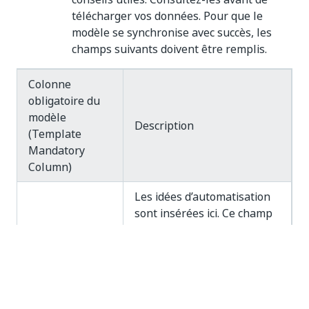
télécharger vos données. Pour que le
modèle se synchronise avec succès, les
champs suivants doivent être remplis.
Colonne
obligatoire du
modèle
Description
(Template
Mandatory
Column)
Les idées d’automatisation
sont insérées ici. Ce champ
obligatoire d’un maximum
de 100 caractères accepte
Nom de
les caractères suivants :
l’automatisation
les caractères
alphanumériques de langue