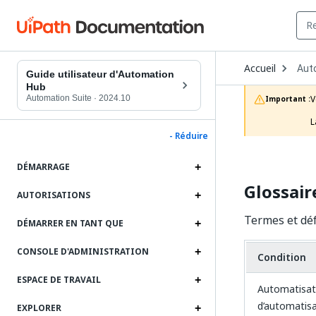
Ope
Accueil
Aut
Dro
Guide utilisateur d'Automation
to
Hub
choo
Automation Suite
·
2024.10
V
Important :
prod
L
- Réduire
DÉMARRAGE
Glossair
AUTORISATIONS
Termes et déf
DÉMARRER EN TANT QUE
CONSOLE D'ADMINISTRATION
Condition
ESPACE DE TRAVAIL
Automatisat
d’automatis
EXPLORER