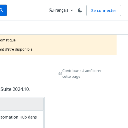
arch
Langue
Français
Se connecter
earch
translate
expand_more
tomatique.

nt d’être disponible.
Contribuez à améliorer
cette page
Suite 2024.10.
Automation Hub dans