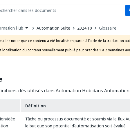
Se
s
n
Automation Suite
2024.10
Glossaire
omation Hub
pdown
se
euillez noter que ce contenu a été localisé en partie à l’aide de la traduction au
uct
a localisation du contenu nouvellement publié peut prendre 1 à 2 semaines ava
e
initions clés utilisés dans Automation Hub dans Automation 
Définition
ion/idée
Tâche ou processus documenté et soumis via le flux 
ation
le but que son potentiel d’automatisation soit évalué.