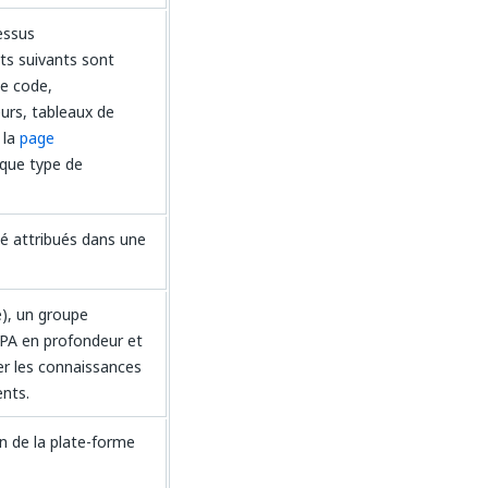
essus
ts suivants sont
de code,
urs, tableaux de
 la
page
aque type de
été attribués dans une
e), un groupe
RPA en profondeur et
uer les connaissances
ents.
n de la plate-forme