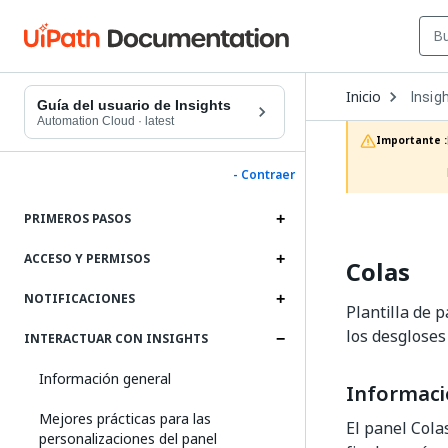
Open
Inicio
Insig
Dropd
Guía del usuario de Insights
to
Automation Cloud
·
latest
choos
Importante :
produc
- Contraer
PRIMEROS PASOS
ACCESO Y PERMISOS
Colas
NOTIFICACIONES
Plantilla de 
los desgloses
INTERACTUAR CON INSIGHTS
Información general
Informaci
Mejores prácticas para las
El panel Cola
personalizaciones del panel