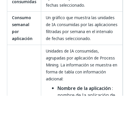
consumidas
fechas seleccionado.
Consumo
Un gráfico que muestra las unidades
semanal
de IA consumidas por las aplicaciones
por
filtradas por semana en el intervalo
aplicación
de fechas seleccionado.
Unidades de IA consumidas,
agrupadas por aplicación de Process
Mining. La información se muestra en
forma de tabla con información
adicional:
Nombre de la aplicación
:
nombre de la aplicación de
Process Mining utilizada
para consumir unidades de
IA.
Filas
: número de filas de la