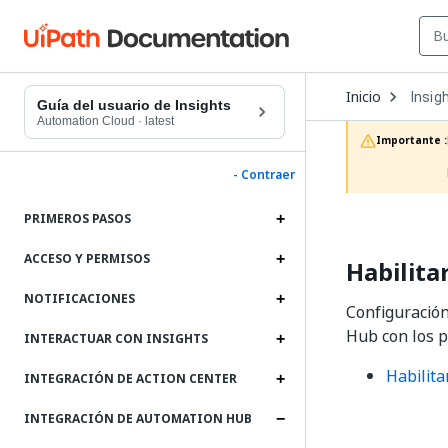
Open
Inicio
Insig
Dropd
Guía del usuario de Insights
to
Automation Cloud
·
latest
choos
Importante :
produc
- Contraer
PRIMEROS PASOS
ACCESO Y PERMISOS
Habilita
NOTIFICACIONES
Configuración
Hub con los p
INTERACTUAR CON INSIGHTS
Habilita
INTEGRACIÓN DE ACTION CENTER
INTEGRACIÓN DE AUTOMATION HUB