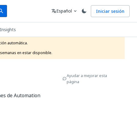
arch
Idioma
Español
Iniciar sesión
arch
translate
expand_more
 Insights
ión automática.

 semanas en estar disponible.
Ayudar a mejorar esta
página
rmes de Automation