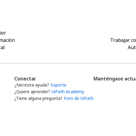
Sí
No
thumb_up
thumb_down
ior
mación
Trabajar c
al
Aut
Conectar
Manténgase actua
¿Necesita ayuda?
Soporte
¿Quiere aprender?
UiPath Academy
¿Tiene alguna pregunta?
Foro de UiPath