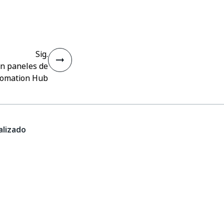
Sig.
on paneles de
omation Hub
lizado