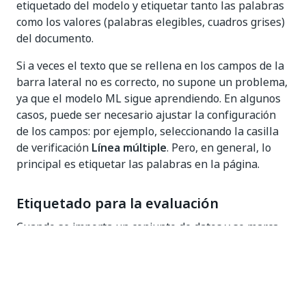
etiquetado del modelo y etiquetar tanto las palabras
como los valores (palabras elegibles, cuadros grises)
del documento.
Si a veces el texto que se rellena en los campos de la
barra lateral no es correcto, no supone un problema,
ya que el modelo ML sigue aprendiendo. En algunos
casos, puede ser necesario ajustar la configuración
de los campos: por ejemplo, seleccionando la casilla
de verificación
Línea múltiple
. Pero, en general, lo
principal es etiquetar las palabras en la página.
Etiquetado para la evaluación
Cuando se importa un conjunto de datos y se marca
la casilla
Hacer de este un conjunto de evaluación
en el cuadro de diálogo Importar datos, ese conjunto
de datos es ignorado por
Productos de
entrenamiento
en AI Center y usado solo por