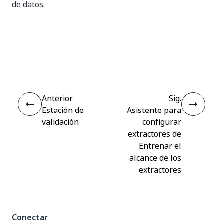
de datos.
Sí
No
thumb_up
thumb_down
Anterior
Sig.
Estación de
Asistente para
validación
configurar
extractores de
Entrenar el
alcance de los
extractores
Conectar