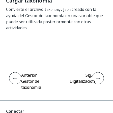
Cargar taxonomía
Convierte el archivo
creado con la
taxonomy.json
ayuda del Gestor de taxonomía en una variable que
puede ser utilizada posteriormente con otras
actividades.
Sí
No
thumb_up
thumb_down
Anterior
Sig.
Gestor de
Digitalización
taxonomía
Conectar