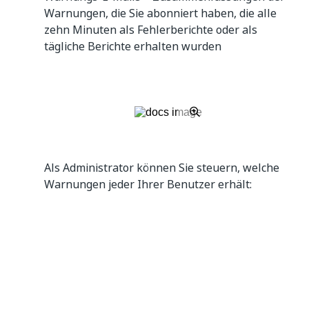
Warnungen, die Sie abonniert haben, die alle
zehn Minuten als Fehlerberichte oder als
tägliche Berichte erhalten wurden
Als Administrator können Sie steuern, welche
Warnungen jeder Ihrer Benutzer erhält:
indem Sie auf das Profil ihrer
Warnungseinstellungen zugreifen und
bestimmte Ereignisse auswählen, oder
durch Einschränken der Warnungen aus einem
bestimmten Ordner.