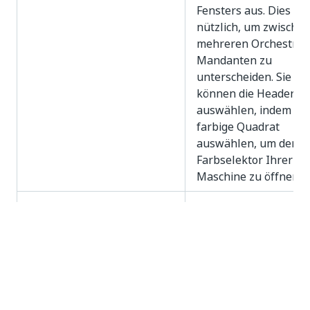
Fensters aus. Dies ist
nützlich, um zwische
mehreren Orchestrat
Mandanten zu
unterscheiden. Sie
können die Header-F
auswählen, indem Sie
farbige Quadrat
auswählen, um den
Farbselektor Ihrer
Maschine zu öffnen.
Client-Binärdateien
Verfügbare
(Robot, Studio, Assistant)
Produktversionen
Einstellungen für die
automatisch ausfüll
automatische
Konfigurieren Sie, ob 
Aktualisierung
Aktualisierungsrichtl
für alle Mandanten in
Organisation die