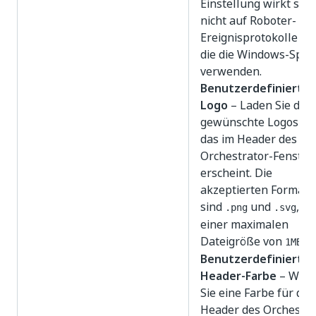
Einstellung wirkt sich
nicht auf Roboter- od
Ereignisprotokolle au
die die Windows-Spra
verwenden.
Benutzerdefiniertes
Logo
– Laden Sie das
gewünschte Logos ho
das im Header des
Orchestrator-Fenster
erscheint. Die
akzeptierten Formate
sind
und
, mi
.png
.svg
einer maximalen
Dateigröße von
.
1MB
Benutzerdefinierte
Header-Farbe
– Wäh
Sie eine Farbe für den
Header des Orchestra