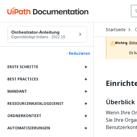
O
Startseite
D
Orchestrator-Anleitung
t
Eigenständige Instanz
·
2022.10
c
Bitt
Wichtig :
p
Es k
- Reduzieren
ERSTE SCHRITTE
BEST PRACTICES
Einricht
MANDANT
Überblick
RESSOURCENKATALOGDIENST
Wenn Ihre Org
ORDNERKONTEXT
Sie Ihre Org
Benutzerkont
AUTOMATISIERUNGEN