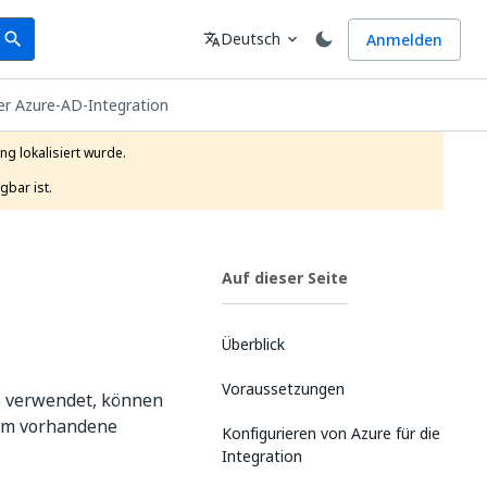
earch
Sprache
Deutsch
Anmelden
search
translate
expand_more
der Azure-AD-Integration
g lokalisiert wurde.

gbar ist.
Auf dieser Seite
Überblick
Voraussetzungen
65 verwendet, können
 um vorhandene
Konfigurieren von Azure für die
Integration