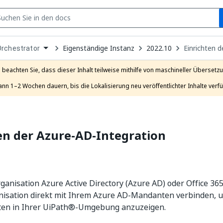
S
pen
Eigenständige Instanz
2022.10
Einrichten 
Orchestrator
ropdown
o
hoose
e beachten Sie, dass dieser Inhalt teilweise mithilfe von maschineller Übersetzun
roduct
ann 1–2 Wochen dauern, bis die Lokalisierung neu veröffentlichter Inhalte verfü
en der Azure-AD-Integration
anisation Azure Active Directory (Azure AD) oder Office 3
anisation direkt mit Ihrem Azure AD-Mandanten verbinden,
en in Ihrer UiPath®-Umgebung anzuzeigen.