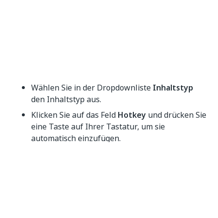
Wählen Sie in der Dropdownliste
Inhaltstyp
den Inhaltstyp aus.
Klicken Sie auf das Feld
Hotkey
und drücken Sie
eine Taste auf Ihrer Tastatur, um sie
automatisch einzufügen.
Aktivieren Sie das Kontrollkästchen
Elemente
aufteilen
, wenn dieses Feld als Trennzeichen
zwischen Positionen oder Zeilen in einer
Tabelle verwendet werden soll. Jede Zeile, in
der dieses Feld erscheint, wird als neue Position
oder neue Zeile in der Tabelle betrachtet. Am