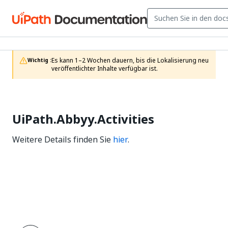
Es kann 1–2 Wochen dauern, bis die Lokalisierung neu 
Wichtig :
veröffentlichter Inhalte verfügbar ist.
UiPath.Abbyy.Activities
Weitere Details finden Sie
hier
.
Ja
Nein
thumb_up
thumb_down