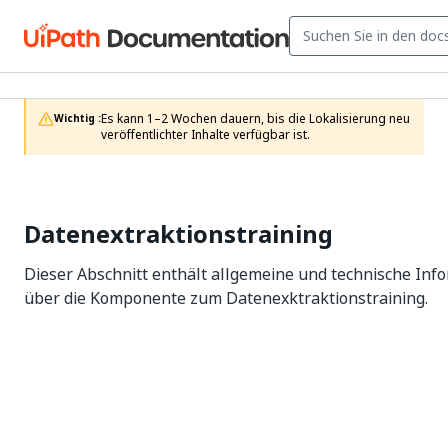
Es kann 1–2 Wochen dauern, bis die Lokalisierung neu 
Wichtig :
veröffentlichter Inhalte verfügbar ist.
Datenextraktionstraining
Dieser Abschnitt enthält allgemeine und technische Inf
über die Komponente zum Datenexktraktionstraining.
Ja
Nein
thumb_up
thumb_down