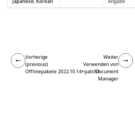
Japanese, Korean
Angabe
Ja
Nein
thumb_up
thumb_down
Vorherige
Weiter
(previous)
Verwenden von
Offlinepakete 2022.10.14+patch1
Document
Manager
Verbinden
Benötigen Sie Hilfe?
Support
Möchten Sie lernen?
UiPath Academy
Haben Sie Fragen?
UiPath-Forum
Auf dem neuesten Stand bleiben