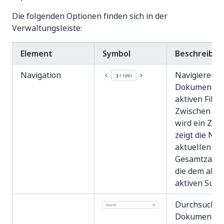
Die folgenden Optionen finden sich in der
Verwaltungsleiste:
Element
Symbol
Beschreibu
Navigation
Navigieren S
Dokumenten,
aktiven Filt
Zwischen den
wird ein Zähl
zeigt die Nu
aktuellen D
Gesamtzahl 
die dem aktiv
aktiven Such
Durchsuchen 
Dokumenten. 