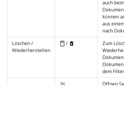
auch beim Ex
Dokumenten 
können auch
aus einem D
nach Dokume
Löschen /
/
Zum Löschen
Wiederherstellen
Wiederherste
Dokuments. 
Dokumente fi
dem Filter
ge
Öffnen Sie d
Daten impor
Öffnen Sie d
Dateien exp
Dokumentname
n. a.
Der Name des
und -typ
Dokuments u