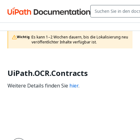
Es kann 1–2 Wochen dauern, bis die Lokalisierung neu 
Wichtig :
veröffentlichter Inhalte verfügbar ist.
UiPath.OCR.Contracts
Weitere Details finden Sie
hier
.
Ja
Nein
thumb_up
thumb_down