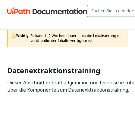
Es kann 1–2 Wochen dauern, bis die Lokalisierung neu 
Wichtig :
veröffentlichter Inhalte verfügbar ist.
Datenextraktionstraining
Dieser Abschnitt enthält allgemeine und technische Inf
über die Komponente zum Datenexktraktionstraining.
Ja
Nein
thumb_up
thumb_down