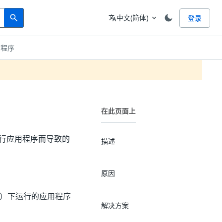
Search
语言
中文(简体)
登录
search
translate
expand_more
用程序
在此页面上
下运行应用程序而导致的
描述
原因
的用户）下运行的应用程序
解决方案