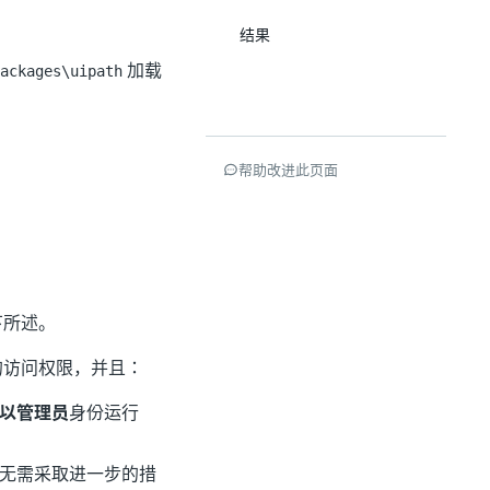
结果
加载
ackages\uipath
帮助改进此页面
下所述。
夹的访问权限，并且：
以管理员
身份运行
高版本，则无需采取进一步的措