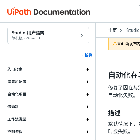
Open
主页
Studio
Dropd
Studio 用户指南
to
单机版
·
2024.10
choose
新发布内
重要 :
product
- 折叠
入门指南
自动化在其
设置和配置
修复了因在与运
自动化失败。
自动化项目
依赖项
描述
工作流类型
默认情况下，自动
时会失败。
控制流程