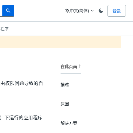
Search
语言
中文(简体)
登录
search
translate
expand_more
用程序
在此页面上
行时，由权限问题导致的自
描述
原因
的用户）下运行的应用程序
解决方案