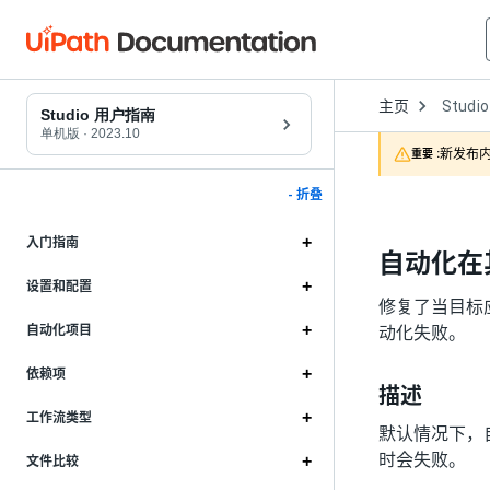
Open
主页
Studio
Dropd
Studio 用户指南
to
单机版
·
2023.10
choose
新发布内
重要 :
product
- 折叠
入门指南
自动化在其
设置和配置
修复了当目标应用
动化失败。
自动化项目
依赖项
描述
工作流类型
默认情况下，自动
时会失败。
文件比较