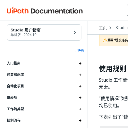
Open
主页
Studio
Dropd
Studio 用户指南
to
单机版
·
2024.10
choose
新发布内
重要 :
product
- 折叠
入门指南
使用规则
设置和配置
Studio 
元素。
自动化项目
“使用情况”
类
依赖项
均已使用。
工作流类型
下表列出了“使
控制流程