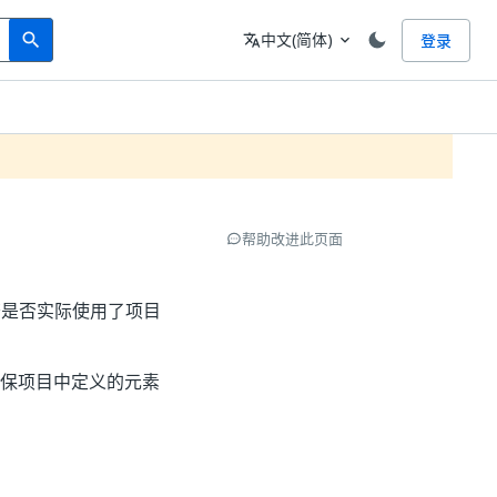
Search
语言
中文(简体)
登录
search
translate
expand_more
帮助改进此页面
检查是否实际使用了项目
保项目中定义的元素