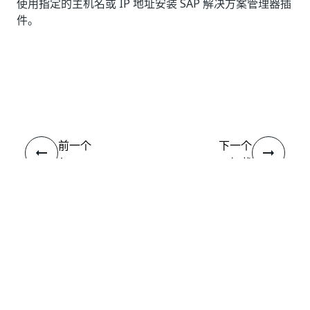
使用指定的主机名或 IP 地址安装 SAP 解决方案管理器插
件。
是
否
thumb_up
thumb_down
前一个
下一个
Amazon
Excel 加载
WorkSpaces 扩
项
展程序
连接
需要帮助?
支持
想要了解详细内容？
UiPath Academy
有问题?
UiPath 论坛