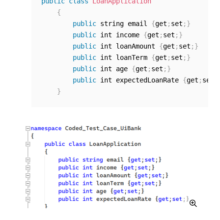
public
class
LoanApplication
{
public
 string email 
{
get
;
set
;
}
public
 int income 
{
get
;
set
;
}
public
 int loanAmount 
{
get
;
set
;
}
public
 int loanTerm 
{
get
;
set
;
}
public
 int age 
{
get
;
set
;
}
public
 int expectedLoanRate 
{
get
;
set
;
}