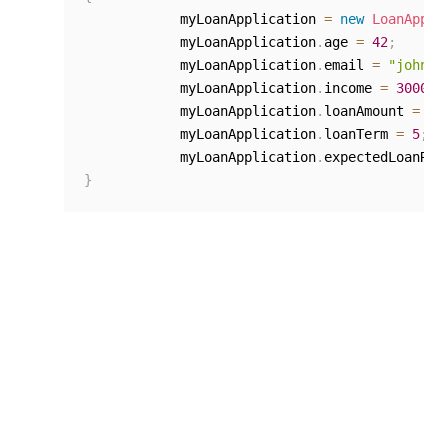
            myLoanApplication 
=
new
LoanAppli
            myLoanApplication
.
age 
=
42
;
            myLoanApplication
.
email 
=
"john.d
            myLoanApplication
.
income 
=
30000
;
            myLoanApplication
.
loanAmount 
=
 de
            myLoanApplication
.
loanTerm 
=
5
;
            myLoanApplication
.
expectedLoanRat
}