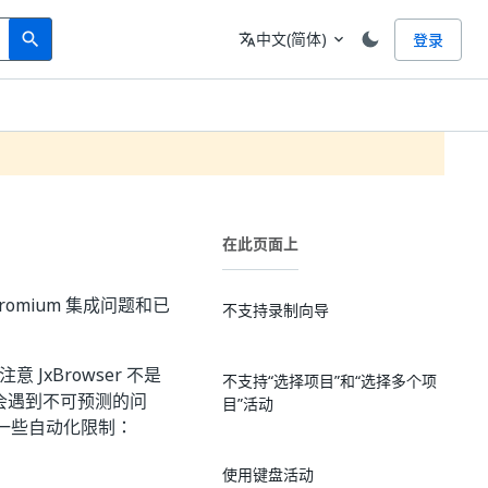
Search
语言
中文(简体)
登录
search
translate
expand_more
在此页面上
hromium 集成问题和已
不支持录制向导
JxBrowser 不是
不支持“选择项目”和“选择多个项
可能会遇到不可预测的问
目”活动
一些自动化限制：
使用键盘活动