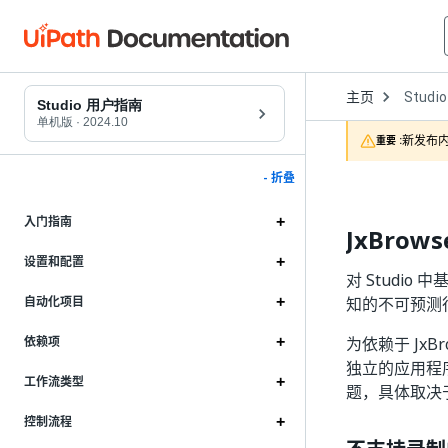
Open
主页
Studio
Dropd
Studio 用户指南
to
单机版
·
2024.10
choose
新发布内
重要 :
product
- 折叠
入门指南
JxBro
设置和配置
对 Studio
知的不可预测
自动化项目
为依赖于 JxB
依赖项
独立的应用程序
工作流类型
题，具体取决
控制流程