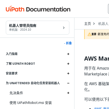
Open
主页
机器人
Dropd
机器人管理员指南
to
单机版
·
2024.10
choose
新发布内
重要 :
product
- 折叠
入门指南
AWS Ma
了解 UIPATH ROBOT
用于在 Amazo
Marketpla
安装要求
在 AWS 基础
为 UNATTENDED 自动化任务安装机器人
化。
先决条件
可以使用以下
使用 UiPathRobot.msi 安装