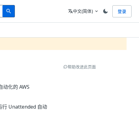
Search
语言
中文(简体)
登录
search
translate
expand_more
帮助改进此页面
 自动化的 AWS
Unattended 自动