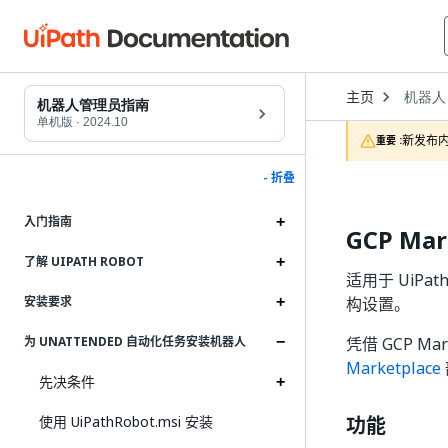
Open
主页
机器人
Dropd
机器人管理员指南
to
单机版
·
2024.10
choose
新发布内
重要 :
product
- 折叠
入门指南
GCP Mar
了解 UIPATH ROBOT
适用于 UiPat
构设置。
安装要求
凭借 GCP Ma
为 UNATTENDED 自动化任务安装机器人
Marketplace
先决条件
使用 UiPathRobot.msi 安装
功能