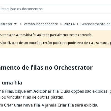
Versão independente
2023.4
Gerenciamento de 
strator
own
e
A tradução automática foi aplicada parcialmente neste conteúdo.

t
A localização de um conteúdo recém-publicado pode levar de 1 a 2 semanas pa
mento de filas no Orchestrator
 uma fila
ina
Filas
, clique em
Adicionar fila
. Duas opções são exibidas,
a ou vincular filas de outras pastas.
em
Criar uma nova fila
. A janela
Criar fila
será exibida.