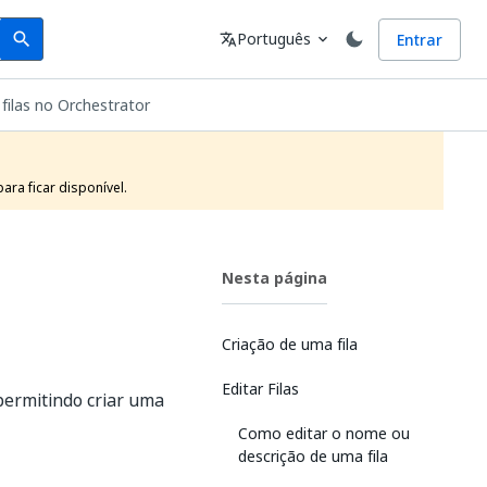
Search
Idioma
Português
Entrar
search
translate
expand_more
filas no Orchestrator
ra ficar disponível.
Nesta página
Criação de uma fila
Editar Filas
 permitindo criar uma
Como editar o nome ou
descrição de uma fila