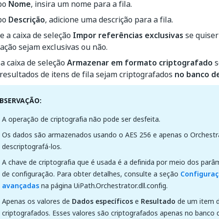
po
Nome
, insira um nome para a fila.
po
Descrição
, adicione uma descrição para a fila.
e a caixa de seleção
Impor referências exclusivas
se quiser
ação sejam exclusivas ou não.
a caixa de seleção
Armazenar em formato criptografado
s
resultados de itens de fila sejam criptografados
no banco d
BSERVAÇÃO:
A operação de criptografia não pode ser desfeita.
Os dados são armazenados usando o AES 256 e apenas o Orchestr
descriptografá-los.
A chave de criptografia que é usada é a definida por meio dos parâ
de configuração. Para obter detalhes, consulte a seção
Configuraç
avançadas
na página UiPath.Orchestrator.dll.config.
Apenas os valores de
Dados específicos
e
Resultado
de um item d
criptografados. Esses valores são criptografados apenas no banco 