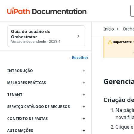
Open
Início
Orche
Dropd
Guia do usuário do
to
Orchestrator
choos
Versão independente
·
2023.4
Importante :
produc
- Recolher
INTRODUÇÃO
Gerencia
MELHORES PRÁTICAS
TENANT
Criação de
SERVIÇO CATÁLOGO DE RECURSOS
Na pág
nova fil
CONTEXTO DE PASTAS
Clique 
AUTOMAÇÕES