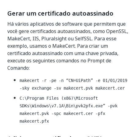
Gerar um certificado autoassinado
Há vários aplicativos de software que permitem que
você gere certificados autoassinados, como OpenSSL,
MakeCert, IIS, Pluralsight ou SelfSSL. Para esse
exemplo, usamos o MakeCert. Para criar um
certificado autoassinado com uma chave privada,
execute os seguintes comandos no Prompt de
Comando:
makecert -r -pe -n “CN=UiPath” -e 01/01/2019
-sky exchange -sv makecert.pvk makecert.cer
C:\Program Files (x86)\Microsoft
SDKs\Windows\v7.1A\Bin\pvk2pfx.exe” -pvk
makecert.pvk -spc makecert.cer -pfx
makecert.pfx