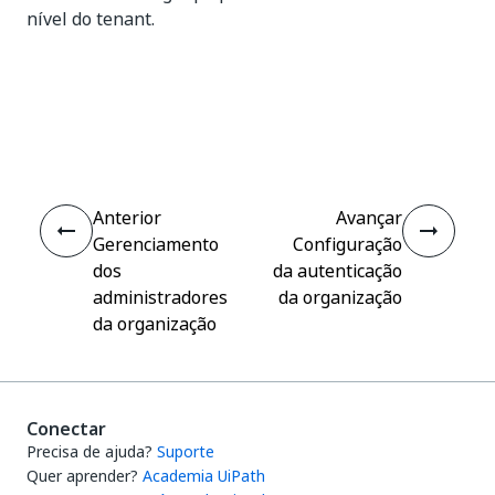
nível do tenant.
Sim
Não
thumb_up
thumb_down
Anterior
Avançar
Gerenciamento
Configuração
dos
da autenticação
administradores
da organização
da organização
Conectar
Precisa de ajuda?
Suporte
Quer aprender?
Academia UiPath