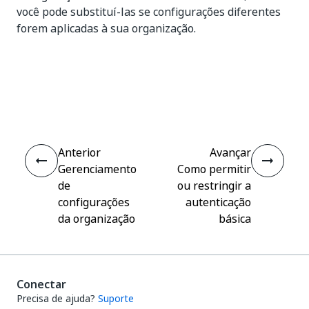
você pode substituí-las se configurações diferentes
forem aplicadas à sua organização.
Sim
Não
thumb_up
thumb_down
Anterior
Avançar
Gerenciamento
Como permitir
de
ou restringir a
configurações
autenticação
da organização
básica
Conectar
Precisa de ajuda?
Suporte