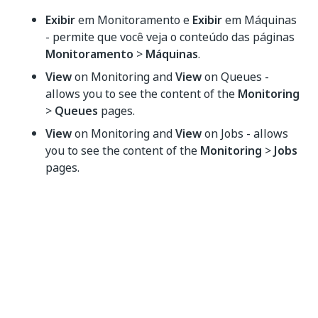
Exibir
em Monitoramento e
Exibir
em Máquinas
- permite que você veja o conteúdo das páginas
Monitoramento
>
Máquinas
.
View
on Monitoring and
View
on Queues -
allows you to see the content of the
Monitoring
>
Queues
pages.
View
on Monitoring and
View
on Jobs - allows
you to see the content of the
Monitoring
>
Jobs
pages.
Edit
on Monitoring and
View
on Queues -
allows you to disable errors from the
Error
Feed
widget on the
Monitoring
>
Queues
page.
Edit
on Monitoring and
View
on Jobs - allows
you to disable errors from the
Error Feed
widget on the
Monitoring
>
Jobs
page.