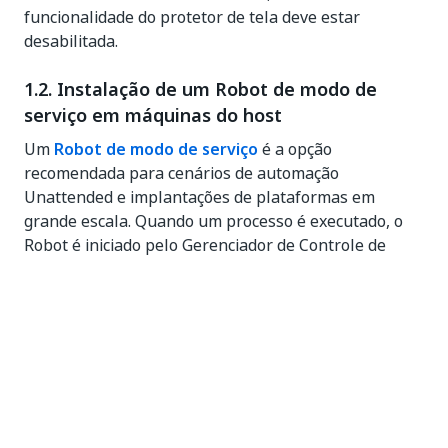
funcionalidade do protetor de tela deve estar
desabilitada.
1.2. Instalação de um Robot de modo de
serviço em máquinas do host
Um
Robot de modo de serviço
é a opção
recomendada para cenários de automação
Unattended e implantações de plataformas em
grande escala. Quando um processo é executado, o
Robot é iniciado pelo Gerenciador de Controle de
Serviços do Windows no sistema local, o que significa
que ele tem todos os direitos de um administrador da
máquina e pode ser executado com os mesmos
direitos do usuário sob o qual está registrado.
Há duas formas de instalar o Robot:
Por meio da
linha de comando
, usando o
parâmetro
- para instalar o Robot no
ADDLOCAL