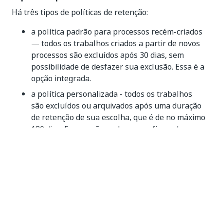
Há três tipos de políticas de retenção:
a política padrão para processos recém-criados
— todos os trabalhos criados a partir de novos
processos são excluídos após 30 dias, sem
possibilidade de desfazer sua exclusão. Essa é a
opção integrada.
a política personalizada - todos os trabalhos
são excluídos ou arquivados após uma duração
de retenção de sua escolha, que é de no máximo
180 dias. Essa opção pode ser configurada
conforme instruído na seção
Configuração de
uma política de retenção personalizada
.
a política de manutenção- os processos e
trabalhos pré-existentes não têm política de
retenção inicial definida, o que significa que
seus dados são mantidos indefinidamente até
que você defina uma política padrão ou