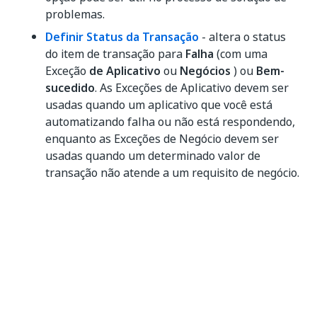
problemas.
Definir Status da Transação
- altera o status
do item de transação para
Falha
(com uma
Exceção
de Aplicativo
ou
Negócios
) ou
Bem-
sucedido
. As Exceções de Aplicativo devem ser
usadas quando um aplicativo que você está
automatizando falha ou não está respondendo,
enquanto as Exceções de Negócio devem ser
usadas quando um determinado valor de
transação não atende a um requisito de negócio.
OBSERVAÇÃO:
Itens que falham com uma Exceção do
Aplicativo são repetidos se você tiver
configurado as opções de
Repetição
automática
na fila, no Orchestrator.