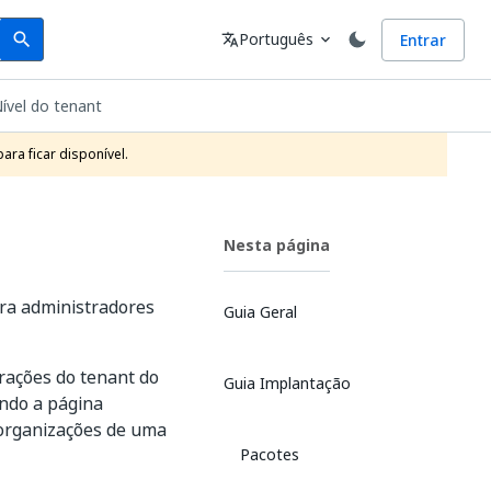
Search
Idioma
Português
Entrar
search
translate
expand_more
ível do tenant
ra ficar disponível.
Nesta página
ara administradores
Guia Geral
rações do tenant do
Guia Implantação
ando a página
 organizações de uma
Pacotes