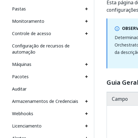
Esta página d
Pastas
configurações
Monitoramento
OBSER
Controle de acesso
Determinada
Orchestrato
Configuração de recursos de
automação
da descriçã
Máquinas
Pacotes
Guia Gera
Auditar
Campo
Armazenamentos de Credenciais
Webhooks
Licenciamento