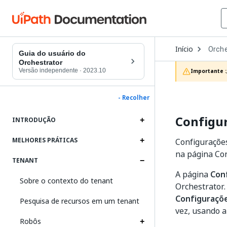
Open
Início
Orche
Dropd
Guia do usuário do
to
Orchestrator
choos
Versão independente
·
2023.10
Importante :
produc
- Recolher
Configur
INTRODUÇÃO
MELHORES PRÁTICAS
Configurações
na página Co
TENANT
A página
Con
Sobre o contexto do tenant
Orchestrator.
Configuraçõ
Pesquisa de recursos em um tenant
vez, usando 
Robôs