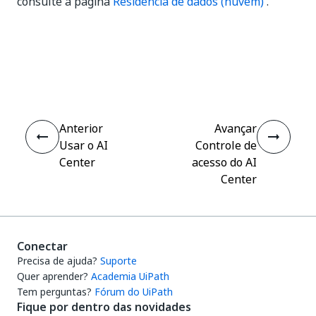
consulte a página
Residência de dados (nuvem)
.
Sim
Não
thumb_up
thumb_down
Anterior
Avançar
Usar o AI
Controle de
Center
acesso do AI
Center
Conectar
Precisa de ajuda?
Suporte
Quer aprender?
Academia UiPath
Tem perguntas?
Fórum do UiPath
Fique por dentro das novidades