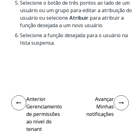
Selecione o botão de três pontos ao lado de um
usuário ou um grupo para editar a atribuição do
usuário ou selecione
Atribuir
para atribuir a
função desejada a um novo usuário.
Selecione a função desejada para o usuário na
lista suspensa.
Sim
Não
thumb_up
thumb_down
Anterior
Avançar
Gerenciamento
Minhas
de permissões
notificações
ao nível do
tenant