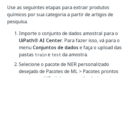
Use as seguintes etapas para extrair produtos
químicos por sua categoria a partir de artigos de
pesquisa.
Importe o conjunto de dados amostral para o
UiPath® AI Center
. Para fazer isso, vá para o
menu
Conjuntos de dados
e faça o upload das
pastas
e
da amostra.
train
test
Selecione o pacote de NER personalizado
desejado de Pacotes de ML > Pacotes prontos
para uso > UiPath Language Analysis e crie-o.
Acesse o menu
Pipelines
e crie uma nova
execução do pipeline completo para o pacote
criado na etapa anterior. Aponte para o
treinamento e o conjunto de dados de teste
fornecido no arquivo de amostra. Após ter sido
concluído, os resultados do pipeline estarão
disponíveis em
Artefatos
É possível baixar o