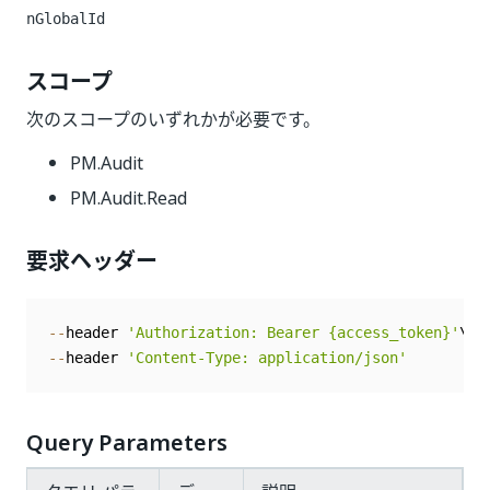
nGlobalId
スコープ
次のスコープのいずれかが必要です。
PM.Audit
PM.Audit.Read
要求ヘッダー
--
header 
'Authorization: Bearer {access_token}'
--
header 
'Content-Type: application/json'
Query Parameters