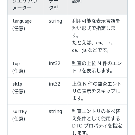
クエリ パラ
デー
説明
メーター
タ型
string
利用可能な表示言語を
language
短い形式で指定しま
(任意)
す。
たとえば、
、
、
en
fr
、
などです。
de
ja
int32
監査の上位 N 件のエン
top
トリを表示します。
(任意)
int32
上位 N 件の監査エント
skip
リの表示をスキップし
(任意)
ます。
string
監査エントリの並べ替
sortBy
え条件として使用する
(任意)
DTO プロパティを指定
します。