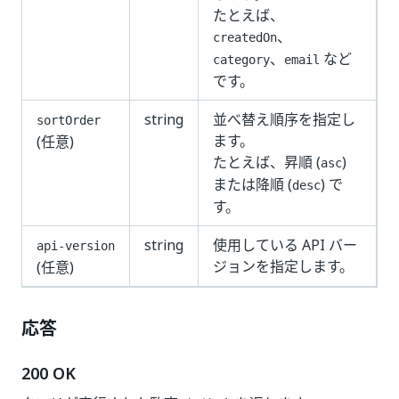
たとえば、
、
createdOn
、
など
category
email
です。
string
並べ替え順序を指定し
sortOrder
ます。
(任意)
たとえば、昇順 (
)
asc
または降順 (
) で
desc
す。
string
使用している API バー
api-version
ジョンを指定します。
(任意)
応答
200 OK