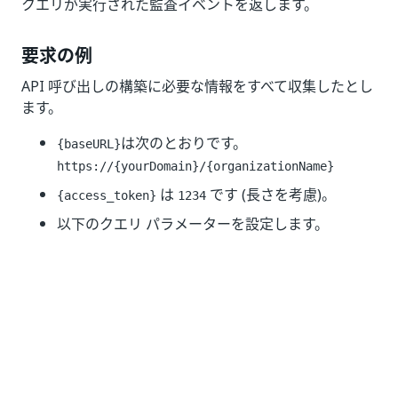
クエリが実行された監査イベントを返します。
要求の例
API 呼び出しの構築に必要な情報をすべて収集したとし
ます。
は次のとおりです。
{baseURL}
https://{yourDomain}
/{organizationName}
は
です (長さを考慮)。
{access_token}
1234
以下のクエリ パラメーターを設定します。
=
language
en
= 2。上位 2 件のエントリを表示しま
top
す。
= 2。最初の 2 件のエントリをスキップ
skip
します。
=
。エントリを作成日時で
sortBy
createdOn