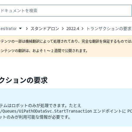
スタンドアロン
2022.4
トランザクションの要求
estrator
down
se
ンテンツの一部は機械翻訳によって処理されており、完全な翻訳を保証するものではあ
ct
ンテンツの翻訳は、およそ 1 ～ 2 週間で公開されます。
クションの要求
イテムはロボットのみが処理できます。たとえ
エンドポイントに PO
/Queues/UiPathODataSvc.StartTransaction
ットのみが利用可能な情報が必要です。