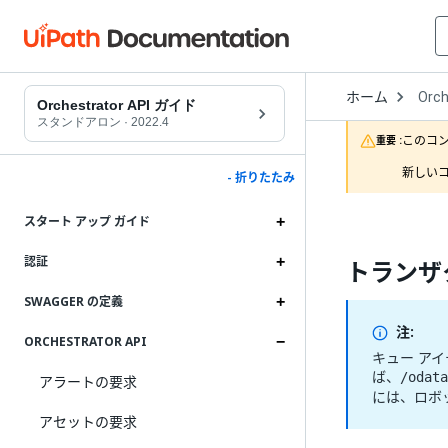
Open
ホーム
Orch
Drop
Orchestrator API ガイド
to
スタンドアロン
·
2022.4
choo
このコ
重要 :
produ
新しいコ
- 折りたたみ
スタート アップ ガイド
認証
トランザ
SWAGGER の定義
注:
ORCHESTRATOR API
キュー ア
ば、
/odata
アラートの要求
には、ロボ
アセットの要求