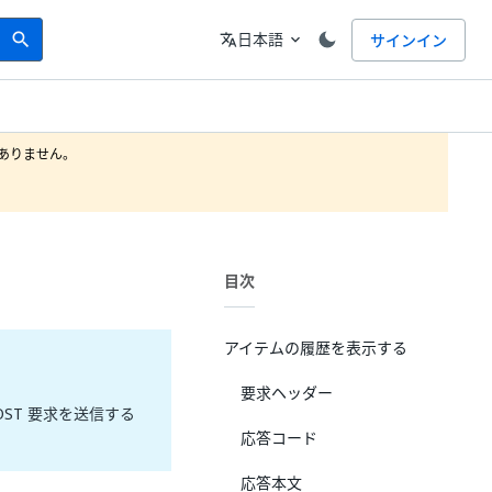
Search
言語
日本語
サインイン
search
translate
expand_more
りません。

目次
アイテムの履歴を表示する
要求ヘッダー
ST 要求を送信する
応答コード
応答本文