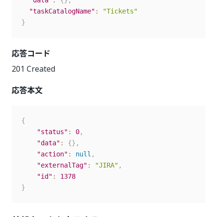
"data"
:
{
}
,
"taskCatalogName"
:
"Tickets"
}
応答コード
201 Created
応答本文
{
"status"
:
0
,
"data"
:
{
}
,
"action"
:
null
,
"externalTag"
:
"JIRA"
,
"id"
:
1378
}