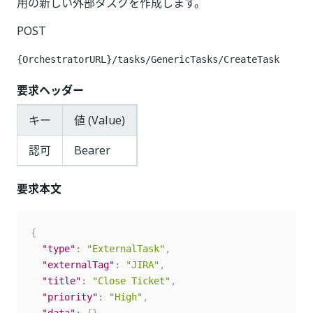
用の新しい外部タスクを作成します。
POST
{OrchestratorURL}/tasks/GenericTasks/CreateTask
要求ヘッダー
キー
値 (Value)
認可
Bearer
要求本文
{
"type"
:
"ExternalTask"
,
"externalTag"
:
"JIRA"
,
"title"
:
"Close Ticket"
,
"priority"
:
"High"
,