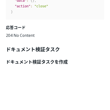
"data"
:
{
}
,
"action"
:
"close"
}
応答コード
204 No Content
ドキュメント検証タスク
ドキュメント検証タスクを作成
ユーザーがドキュメント抽出結果を検証できるドキュメ
ント検証タスクを Orchestrator で作成します。
POST
{OrchestratorURL}/tasks/GenericTasks/CreateTask
要求ヘッダー