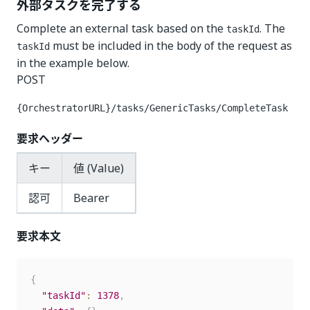
外部タスクを完了する
Complete an external task based on the
. The
taskId
must be included in the body of the request as
taskId
in the example below.
POST
{OrchestratorURL}/tasks/GenericTasks/CompleteTask
要求ヘッダー
キー
値 (Value)
認可
Bearer
要求本文
{
"taskId"
:
1378
,