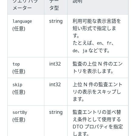
クエリ パラ
デー
説明
メーター
タ型
string
利用可能な表示言語を
language
短い形式で指定しま
(任意)
す。
たとえば、
、
、
en
fr
、
などです。
de
ja
int32
監査の上位 N 件のエン
top
トリを表示します。
(任意)
int32
上位 N 件の監査エント
skip
リの表示をスキップし
(任意)
ます。
string
監査エントリの並べ替
sortBy
え条件として使用する
(任意)
DTO プロパティを指定
します。