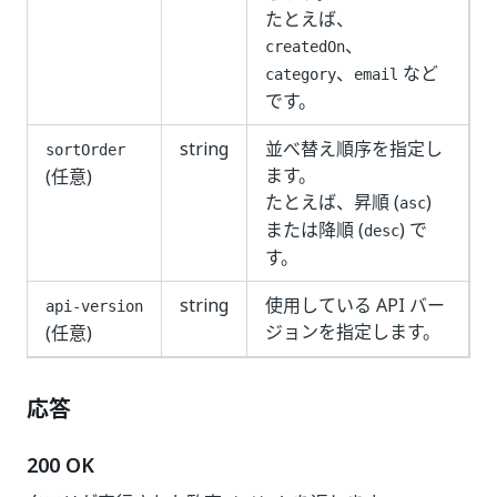
たとえば、
、
createdOn
、
など
category
email
です。
string
並べ替え順序を指定し
sortOrder
ます。
(任意)
たとえば、昇順 (
)
asc
または降順 (
) で
desc
す。
string
使用している API バー
api-version
ジョンを指定します。
(任意)
応答
200 OK