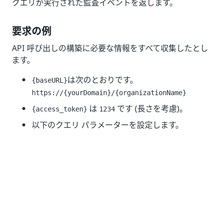
クエリが実行された監査イベントを返します。
要求の例
API 呼び出しの構築に必要な情報をすべて収集したとし
ます。
は次のとおりです。
{baseURL}
https://{yourDomain}
/{organizationName}
は
です (長さを考慮)。
{access_token}
1234
以下のクエリ パラメーターを設定します。
=
language
en
= 2。上位 2 件のエントリを表示しま
top
す。
= 2。最初の 2 件のエントリをスキップ
skip
します。
=
。エントリを作成日時で
sortBy
createdOn