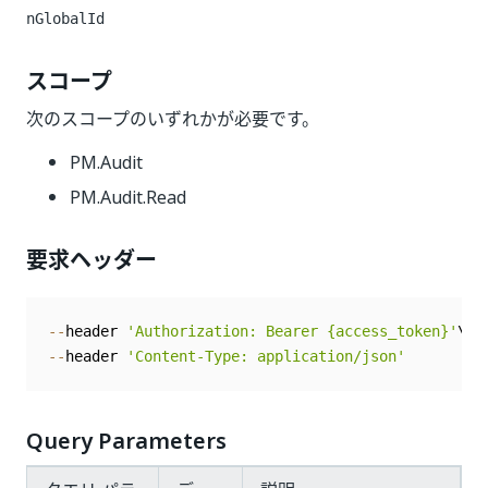
nGlobalId
スコープ
次のスコープのいずれかが必要です。
PM.Audit
PM.Audit.Read
要求ヘッダー
--
header 
'Authorization: Bearer {access_token}'
--
header 
'Content-Type: application/json'
Query Parameters