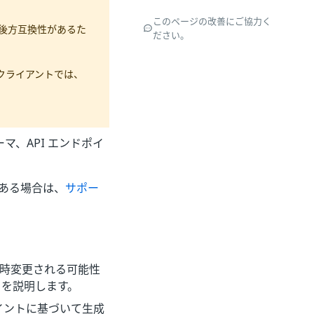
このページの改善にご協力く
は後方互換性があるた
ださい。
I クライアントでは、
ーマ、API エンドポイ
がある場合は、
サポー
は、随時変更される可能性
 を説明します。
ポイントに基づいて生成