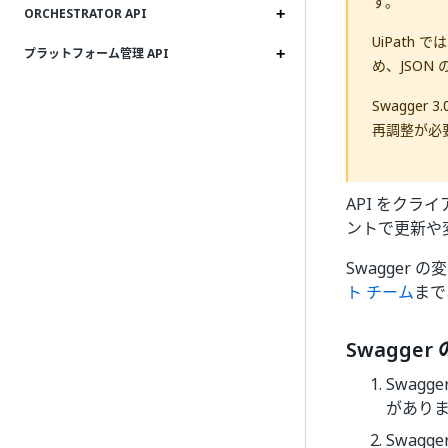
す。
ORCHESTRATOR API
UiPat
プラットフォーム管理 API
め、JSO
Swagge
再調整が必
API をクラ
ントで更新や
Swagge
ト チーム
まで
Swagge
Swag
がありま
Swag