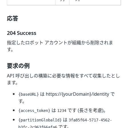
応答
204 Success
指定したロボット アカウントが組織から削除されま
す。
要求の例
API 呼び出しの構築に必要な情報をすべて収集したとし
ます。
は
https://{yourDomain}/identity
で
{baseURL}
す。
は
です (長さを考慮)。
{access_token}
1234
は
{partitionGlobalId}
3fa85f64-5717-4562-
です。
b3fc-2c963f66afa6