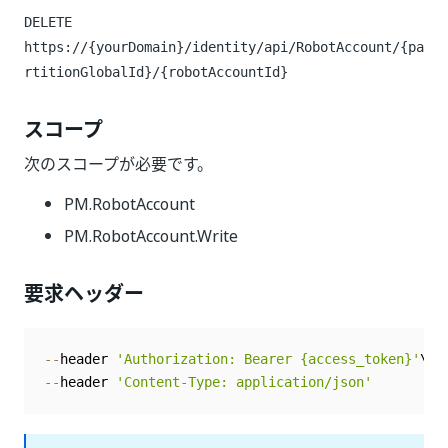
DELETE
https://{yourDomain}/identity
/api/RobotAccount/{pa
rtitionGlobalId}/{robotAccountId}
スコープ
次のスコープが必要です。
PM.RobotAccount
PM.RobotAccount.Write
要求ヘッダー
--
header 
'Authorization: Bearer {access_token}'
--
header 
'Content-Type: application/json'