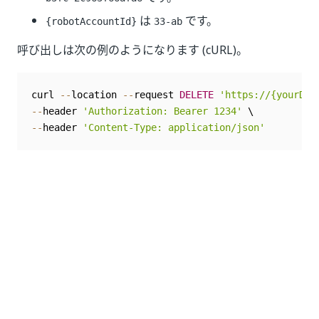
は
です。
{robotAccountId}
33-ab
呼び出しは次の例のようになります (cURL)。
curl 
--
location 
--
request 
DELETE
'https://{yourDom
--
header 
'Authorization: Bearer 1234'
--
header 
'Content-Type: application/json'
いい
はい
thumb_up
thumb_down
え
前へ
次へ
特定のロボット
新しいロボット
アカウントを取
アカウントを作