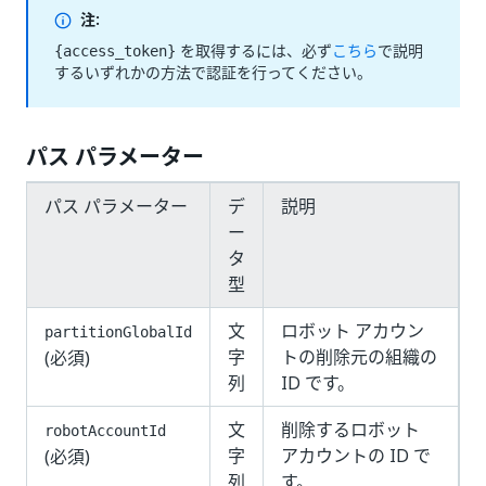
注:
を取得するには、必ず
こちら
で説明
{access_token}
するいずれかの方法で認証を行ってください。
パス パラメーター
パス パラメーター
デ
説明
ー
タ
型
文
ロボット アカウン
partitionGlobalId
字
トの削除元の組織の
(必須)
列
ID です。
文
削除するロボット
robotAccountId
字
アカウントの ID で
(必須)
列
す。