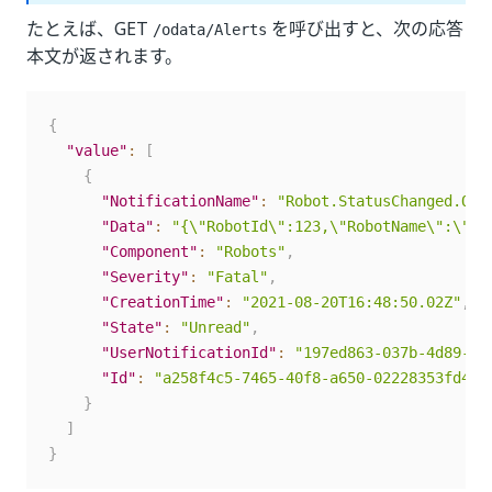
たとえば、GET
を呼び出すと、次の応答
/odata/Alerts
本文が返されます。
{
"value"
:
[
{
"NotificationName"
:
"Robot.StatusChanged.Off
"Data"
:
"{\"RobotId\":123,\"RobotName\":\"us
"Component"
:
"Robots"
,
"Severity"
:
"Fatal"
,
"CreationTime"
:
"2021-08-20T16:48:50.02Z"
,
"State"
:
"Unread"
,
"UserNotificationId"
:
"197ed863-037b-4d89-82
"Id"
:
"a258f4c5-7465-40f8-a650-02228353fd4e"
}
]
}