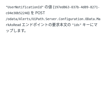
の値 (
"UserNotificationId"
197ed863-037b-4d89-8271-
) を POST
c04e30b52240
/odata/Alerts/UiPath.Server.Configuration.OData.Ma
エンドポイントの要求本文の
キーにマ
rkAsRead
"ids"
ップします。
いい
はい
thumb_up
thumb_down
え
前へ
次へ
論理リソースを
アセットの要
管理する
求
接続