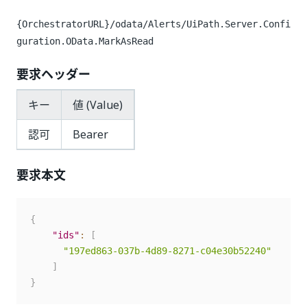
{OrchestratorURL}/odata/Alerts/UiPath.Server.Confi
guration.OData.MarkAsRead
要求ヘッダー
キー
値 (Value)
認可
Bearer
要求本文
{
"ids"
:
[
"197ed863-037b-4d89-8271-c04e30b52240"
]
}