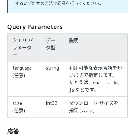
するいずれかの方法で認証を行ってください。
Query Parameters
クエリ パ
デー
説明
ラメータ
タ型
ー
string
利用可能な表示言語を短
language
い形式で指定します。
(任意)
たとえば、
、
、
、
en
fr
de
などです。
ja
int32
ダウンロード サイズを
size
指定します。
(任意)
応答