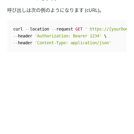
呼び出しは次の例のようになります (cURL)。
curl 
--
location 
--
request 
GET
' https://{yourDomai
--
header 
'Authorization: Bearer 1234'
--
header 
'Content-Type: application/json'
いい
はい
thumb_up
thumb_down
え
前へ
次へ
監査ログを取得
グルー
する
プ