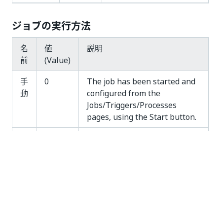
ジョブの実行方法
名
値
説明
前
(Value)
手
0
The job has been started and
動
configured from the
Jobs/Triggers/Processes
pages, using the Start button.
ト
1
The job has been launched
リ
through a trigger, used for
ガ
preplanned job execution.
ー
ジョブの種類