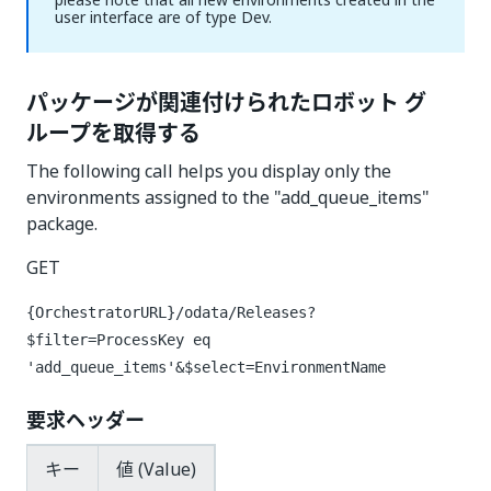
user interface are of type Dev.
パッケージが関連付けられたロボット グ
ループを取得する
The following call helps you display only the
environments assigned to the "add_queue_items"
package.
GET
{OrchestratorURL}/odata/Releases?
$filter=ProcessKey eq
'add_queue_items'&$select=EnvironmentName
要求ヘッダー
キー
値 (Value)