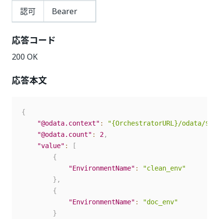
認可
Bearer
応答コード
200 OK
応答本文
{
"@odata.context"
:
"{OrchestratorURL}/odata/$me
"@odata.count"
:
2
,
"value"
:
[
{
"EnvironmentName"
:
"clean_env"
}
,
{
"EnvironmentName"
:
"doc_env"
}