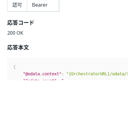
認可
Bearer
応答コード
200 OK
応答本文
{
"@odata.context"
:
"{OrchestratorURL}/odata/$me
"@odata.count"
:
5
,
"value"
:
[
{
"Key"
:
"663119a9-cd88-4345-ad9a-e91e96
"ProcessKey"
:
"add_queue_items"
,
"ProcessVersion"
:
"1.0.6586.22741"
,
"IsLatestVersion"
:
false
,
"IsProcessDeleted"
:
false
,