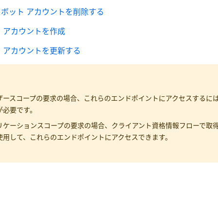
ボット アカウントを削除する
 アカウントを作成
 アカウントを更新する
ザースコープの要求の場合、これらのエンドポイントにアクセスするに
が必要です。
リケーションスコープの要求の場合、クライアント資格情報フローで取得さ
使用して、これらのエンドポイントにアクセスできます。
はい
いいえ
thumb_up
thumb_down