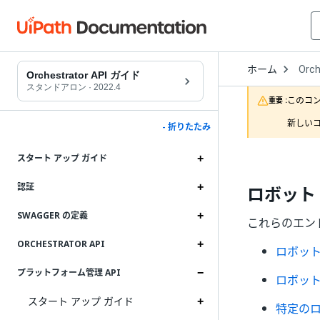
Open
ホーム
Orch
Drop
Orchestrator API ガイド
to
スタンドアロン
·
2022.4
choo
このコ
重要 :
produ
新しいコ
- 折りたたみ
スタート アップ ガイド
認証
ロボット
SWAGGER の定義
これらのエン
ORCHESTRATOR API
ロボット
プラットフォーム管理 API
ロボット
スタート アップ ガイド
特定のロ