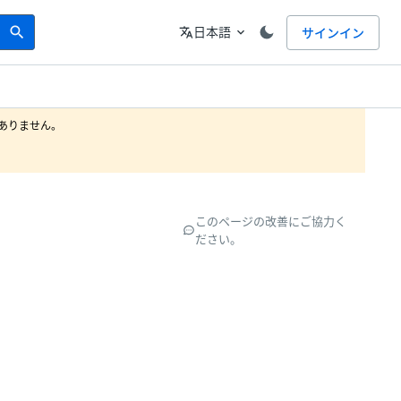
Search
言語
日本語
サインイン
search
translate
expand_more
りません。

このページの改善にご協力く
ださい。