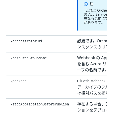
注
: これは Orchestra
の App Service 
異なる名前にする
があります。
必須です。
Orchest
-orchestratorUrl
ンスタンスの URL
Webhook の App Se
-resourceGroupName
を含む Azure リソ
ープの名前です。
-package
UiPath.WebhookSer
アーカイブのフル 
は相対パスを指定
存在する場合、ア
-stopApplicationBeforePublish
ションをデプロイ