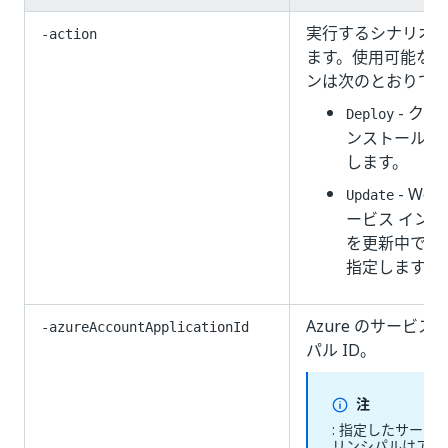
実行するシナリオ
-action
ます。使用可能な
ンは次のとおりで
- クリ
Deploy
ンストールと
します。
- Web
Update
ービス イン
を更新中であ
指定します。
Azure のサービス
-azureAccountApplicationId
パル ID。
注
: 指定したサービス
リンシパルはアプ