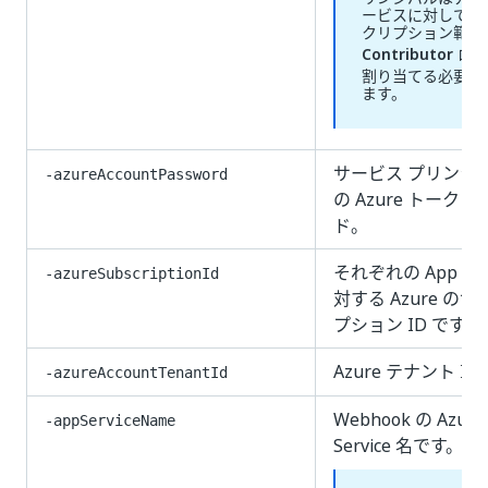
ービスに対してサ
クリプション範囲
Contributor
ロー
割り当てる必要が
ます。
サービス プリンシパ
-azureAccountPassword
の Azure トークン
ド。
それぞれの App Serv
-azureSubscriptionId
対する Azure の
プション ID です。
Azure テナント ID
-azureAccountTenantId
Webhook の Azure
-appServiceName
Service 名です。