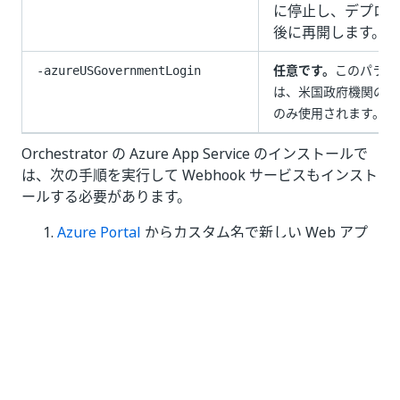
に停止し、デプロ
後に再開します。
任意です。
このパラメ
-azureUSGovernmentLogin
は、米国政府機関のデ
のみ使用されます。
Orchestrator の Azure App Service のインストールで
は、次の手順を実行して Webhook サービスもインスト
ールする必要があります。
Azure Portal
からカスタム名で新しい Web アプ
リケーションを作成します。例:
UiPathWebhookService.
[公開]
フィールドで
[コード]
を選択します。
[ランタイム スタック]
で
.NET Core 3.1
を選択し
ます。
新しい Web アプリを開き、
[設定] > [構成]
に移動